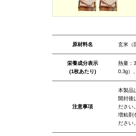
原材料名
玄米（
栄養成分表示
熱量：3
(1枚あたり)
0.3g
本製品
開封後
注意事項
ださい
増粘剤
ださい