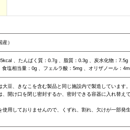
国産）
5kcal 、たんぱく質：0.7g 、脂質：0.3g 、炭水化物：7.5
）、食塩相当量：0g 、フェルラ酸：5mg 、オリザノール：4m
は大豆、きなこを含む製品と同じ施設内で製造しています
は、開け口を閉じ密封するか、密封できる容器に入れ替え
。
を使用しておりませんので、くずれ、割れ、欠けが一部発
。