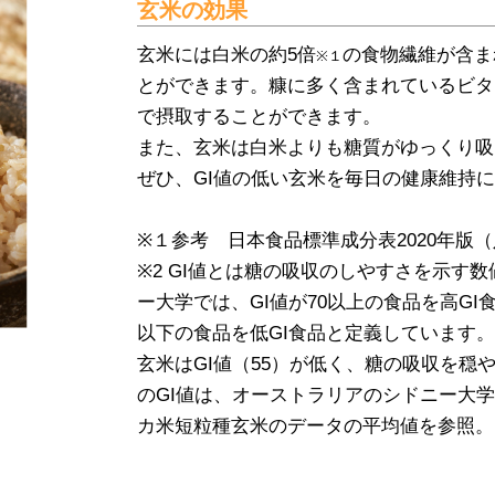
玄米の効果
玄米には白米の約5倍
の食物繊維が含ま
※１
とができます。糠に多く含まれているビタ
で摂取することができます。
また、玄米は白米よりも糖質がゆっくり吸
ぜひ、GI値の低い玄米を毎日の健康維持
※１参考 日本食品標準成分表2020年版
※2 GI値とは糖の吸収のしやすさを示す
ー大学では、GI値が70以上の食品を高GI食
以下の食品を低GI食品と定義しています。
玄米はGI値（55）が低く、糖の吸収を穏
のGI値は、オーストラリアのシドニー大
カ米短粒種玄米のデータの平均値を参照。