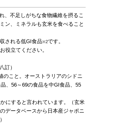
れ、不足しがちな食物繊維を摂るこ
ミン、ミネラルも玄米を食べること
収される低GI食品
です。
※2
にお役立てください。
（八訂）
数値のこと。オーストラリアのシドニ
品、56～69の食品を中GI食品、55
やかにすると言われています。（玄米
学のデータベースから日本産ジャポニ
）